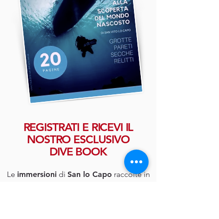
REGISTRATI E RICEVI IL
NOSTRO ESCLUSIVO
DIVE BOOK
Le
immersioni
di
San lo Capo
raccolte in
un dive book dove troverai i dati tecnici e
i raccondi di chi prima di te ha vissuto
un'esperienza subacquea a 5 Stelle