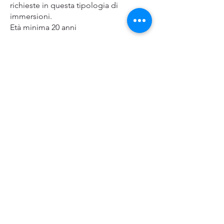
richieste in questa tipologia di
immersioni.
Età minima 20 anni
RICHIEDI INFO
MNEMONIC DECO SYSTEM
ARIA E NITROX
Mnemonic deco system Air&Nitrox è
un sistema mnemonico innovativo e di
ultima generazione con un elevato
grado di
conservatorismo. Ragionando in
termini compartimentali secondo
l’algoritmo Buhlmann il
conservatorismo globale (GF Hi) si
attesta su ordini di grandezza oscillanti,